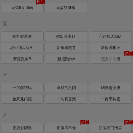
无错9肖10码
无敌猪哥报
X
玄机妙语澳
熊出没幽默
心经加大版B
心经加大版A
新报跑狗背
新报跑狗正
新报跑狗B
新报跑狗A
想入非非澳
Y
一字解特码
幽默玄机图
幽默猜测澳
鱼跃龙门报
一句真言澳
一肖平特图
Z
正版射牌澳
正版四不像
正版澳门传真