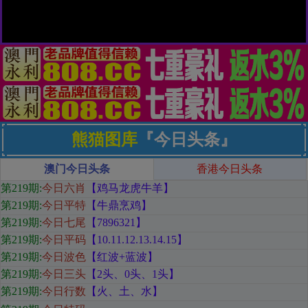
熊猫图库
『今日头条』
澳门今日头条
香港今日头条
第219期
:
今日六肖
【鸡马龙虎牛羊
】
第219期:
今日平特
【牛鼎烹鸡
】
第219期:
今日七尾
【7896321
】
第219期:
今日平码
【
10.11.12.13.14.15
】
第219期:
今日波色
【红
波+蓝波
】
第219期:
今日三头
【
2头、0头、1头
】
第219期:
今日行数
【火
、土、水
】