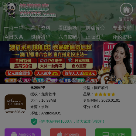
返回首页
一肖一码
高手资料
看图解析
前途算命
专业平特
今日头条
谜语特码
六肖⑿码
正版图库
评论资料
永利APP
类型：国产软件
授权：免费软件
星级：
大小：16.98MB
更新时间：2026.01.01
来源：永利
评分：9.9
环境：Android/iOS
已向本站押付1000万，请大家放心投注！
Android版
iPhone版
访问官网