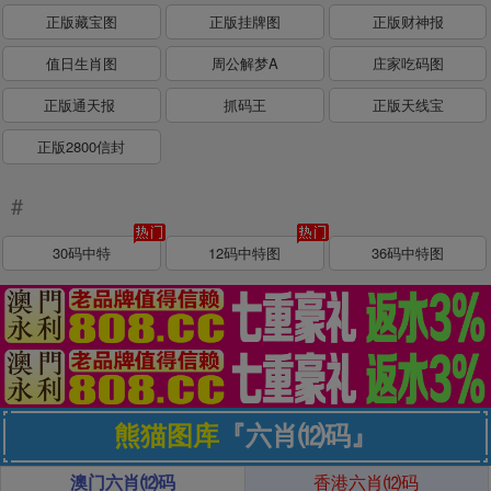
正版藏宝图
正版挂牌图
正版财神报
值日生肖图
周公解梦A
庄家吃码图
正版通天报
抓码王
正版天线宝
正版2800信封
#
30码中特
12码中特图
36码中特图
熊猫图库
『六肖⑿码』
澳门六肖⑿码
香港六肖⑿码