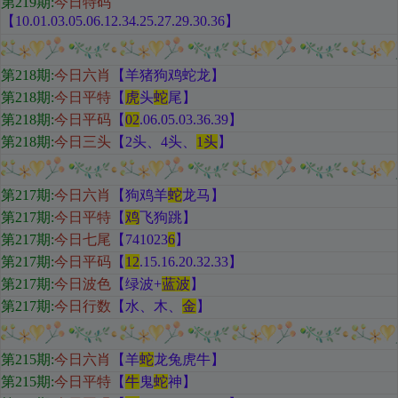
第219期:
今日特码
【10.01.03.05.06.12.34.25.27.29.30.36
】
第218期
:
今日六肖
【羊猪狗鸡蛇龙
】
第218期:
今日平特
【
虎
头
蛇
尾
】
第218期:
今日平码
【
02
.06.05.03.36.39
】
第218期:
今日三头
【
2头、4头、
1头
】
第217期
:
今日六肖
【狗鸡羊
蛇
龙马
】
第217期:
今日平特
【
鸡
飞狗跳
】
第217期:
今日七尾
【741023
6
】
第217期:
今日平码
【
12
.15.16.20.32.33
】
第217期:
今日波色
【绿
波+
蓝波
】
第217期:
今日行数
【水
、木、
金
】
第215期
:
今日六肖
【羊
蛇
龙兔虎牛
】
第215期:
今日平特
【
牛
鬼
蛇
神
】