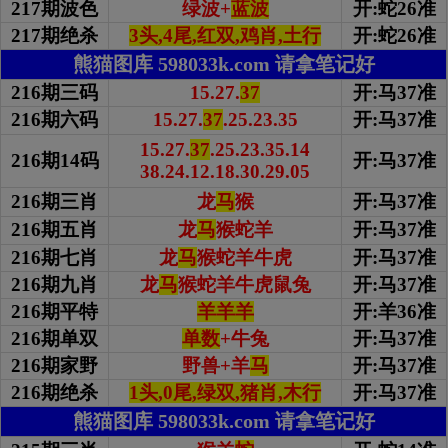
217期波色
绿波+
蓝波
开:蛇26准
217期绝杀
3头,4尾,红双,鸡肖,土行
开:蛇26准
熊猫图库 598033k.com 请拿笔记好
216期三码
15.27.
37
开:马37准
216期六码
15.27.
37
.25.23.35
开:马37准
15.27.
37
.25.23.35.14
216期14码
开:马37准
38.24.12.18.30.29.05
216期三肖
龙
马
猴
开:马37准
216期五肖
龙
马
猴蛇羊
开:马37准
216期七肖
龙
马
猴蛇羊牛虎
开:马37准
216期九肖
龙
马
猴蛇羊牛虎鼠兔
开:马37准
216期平特
羊羊羊
开:羊36准
216期单双
单数
+牛兔
开:马37准
216期家野
野兽+羊
马
开:马37准
216期绝杀
1头,0尾,绿双,猪肖,木行
开:马37准
熊猫图库 598033k.com 请拿笔记好