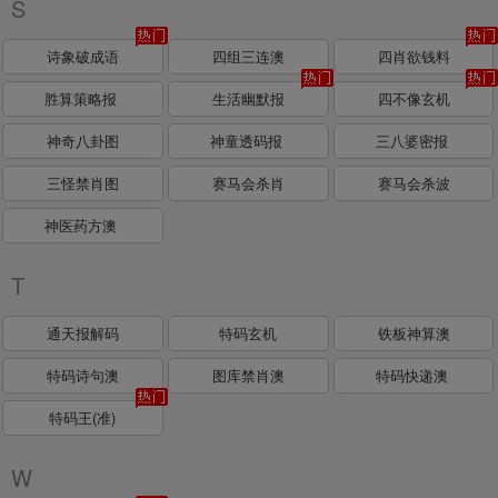
S
诗象破成语
四组三连澳
四肖欲钱料
胜算策略报
生活幽默报
四不像玄机
神奇八卦图
神童透码报
三八婆密报
三怪禁肖图
赛马会杀肖
赛马会杀波
神医药方澳
T
通天报解码
特码玄机
铁板神算澳
特码诗句澳
图库禁肖澳
特码快递澳
特码王(准)
W