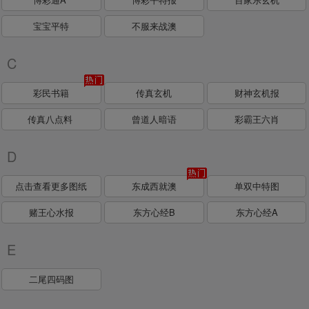
宝宝平特
不服来战澳
C
彩民书籍
传真玄机
财神玄机报
传真八点料
曾道人暗语
彩霸王六肖
D
点击查看更多图纸
东成西就澳
单双中特图
赌王心水报
东方心经B
东方心经A
E
二尾四码图