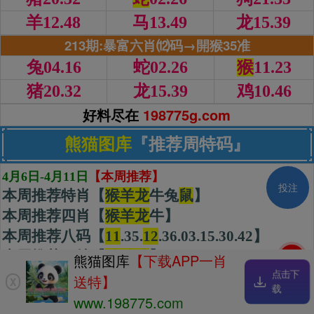
羊12.48
马13.49
龙15.39
213期:暴富六肖⑿码→開猴35准
兔04.16
蛇02.26
猴
11.23
猪20.32
龙15.39
鸡10.46
好料尽在
198775g.com
熊猫图库
『推荐周特码』
4月6日-4月11日
【本周推荐】
投注
本周推荐特肖【
猴羊龙
牛兔
鼠
】
本周推荐四肖【
猴
羊
龙
牛】
本周推荐八码【
11
.35.
12
.36.03.15.30.42】
本周推荐平特【
鸡鸡鸡
】
刷新
熊猫图库
【下载APP一肖
点击下
本周推荐平码【
39
.36.07.
15
.48.02】
送特】
X
载
周一开：
特
鼠43
√
，中平特？，
中平码
15
www.198775.com
周二开：
特
猴11
√
，中平特
鸡
，
中平码00