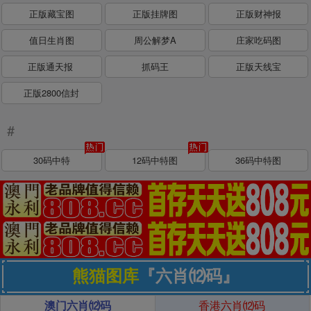
正版藏宝图
正版挂牌图
正版财神报
值日生肖图
周公解梦A
庄家吃码图
正版通天报
抓码王
正版天线宝
正版2800信封
#
30码中特
12码中特图
36码中特图
熊猫图库
『六肖⑿码』
澳门六肖⑿码
香港六肖⑿码