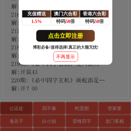
充值赠送
澳门六合彩
香港六合彩
1.5%
特码
58
倍
特码
58
倍
点击立即注册
博彩必备!值得选择!真正的大额无忧!
不再显示
公证处
四不像
蛇蛋图
管家婆
鬼谷子
白小姐
雷锋四字
龙门客栈