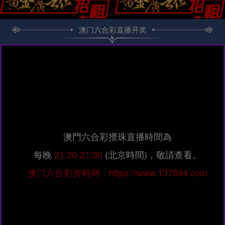
澳门六合彩直播开奖
澳門六合彩攪珠直播時間為
每晚
21:30-21:36
(北京時間)，敬請查看。
澳门六合彩资料网：https://www.137884.com