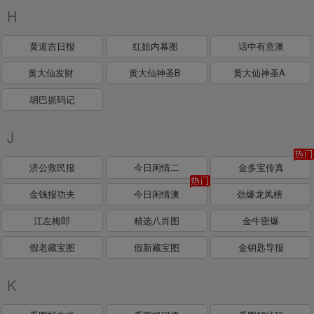
H
黄道吉日报
红姐内幕图
话中有意澳
黄大仙发财
黄大仙神圣B
黄大仙神圣A
胡巴抓码记
J
济公救民报
今日闲情二
金多宝传真
金钱报功夫
今日闲情澳
劲爆龙凤榜
江左梅郎
精选八肖图
金牛密爆
假老藏宝图
假新藏宝图
金钥匙导报
K