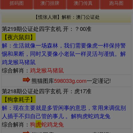
抓码图
澳门挂牌
澳门传真
跑马图
【慌张人潮】解析：澳门公证处
第219期公证处四字玄机 开：？00准
【夜六鼠归】
解：‌‌生活就像一场森林，我们需要像虎一样保持警
惕和果断，同时又要像小老鼠一样灵活与谨慎。‌‌解
鸡龙猴马猪鼠
综合解肖：
鸡龙猴马猪鼠
熊猫图库
598033g.com
一定谨记!
第218期公证处四字玄机 开：虎17准
【狗拿耗子】
解：‌‌现在主要就是‌多管闲事‌的意思，常用来调侃别
人插手不归自己管的事儿 。‌‌解狗虎蛇鸡龙兔
综合解肖：
狗
虎
蛇鸡龙兔