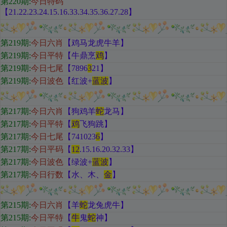
第220期:
今日特码
【21.22.23.24.15.16.33.34.35.36.27.28
】
第219期
:
今日六肖
【鸡马龙虎牛羊
】
第219期:
今日平特
【牛鼎烹
鸡
】
第219期:
今日七尾
【7896
3
21
】
第219期:
今日波色
【红
波+
蓝波
】
第217期
:
今日六肖
【狗鸡羊
蛇
龙马
】
第217期:
今日平特
【
鸡
飞狗跳
】
第217期:
今日七尾
【741023
6
】
第217期:
今日平码
【
12
.15.16.20.32.33
】
第217期:
今日波色
【绿
波+
蓝波
】
第217期:
今日行数
【水
、木、
金
】
第215期
:
今日六肖
【羊
蛇
龙兔虎牛
】
第215期:
今日平特
【
牛
鬼
蛇
神
】