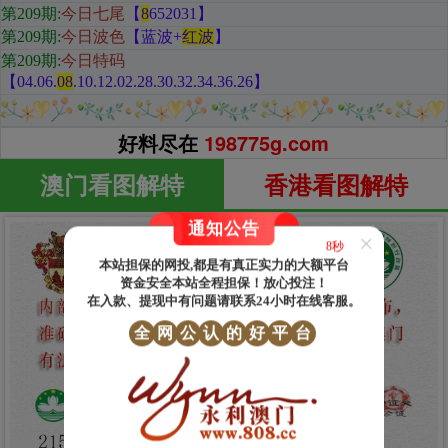
第209期:
今日七尾
【
8
652031
】
第209期:
今日波色
【蓝
波+
红波
】
第209期:
今日特码
【04.06.
08
.10.12.02.28.30.32.34.36.26
】
好料尽在
198775g.com
澳门看图解特
香港看图解特
通知公告
×
6秒
本站担保的网投,都是有真正实力的大额平台
资金安全本站全程担保！放心投注！
在入款、提现中有问题请联系24小时在线客服。
全
网
公
认
的
好
平
台