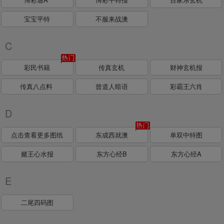
宝宝平特
不服来战澳
C
彩民书籍
传真玄机
财神玄机报
传真八点料
曾道人暗语
彩霸王六肖
D
点击查看更多图纸
东成西就澳
单双中特图
赌王心水报
东方心经B
东方心经A
E
二尾四码图