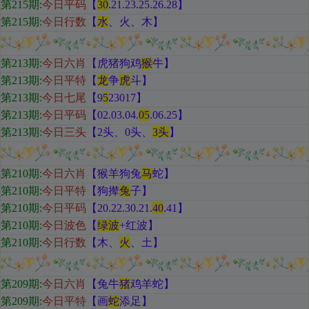
第215期:
今日平码
【
30
.21.23.25.26.28
】
第215期:
今日行数
【
水
、火、木
】
第213期
:
今日六肖
【虎猪狗鸡
猴
牛
】
第213期:
今日平特
【
龙
争
虎
斗
】
第213期:
今日七尾
【9
5
23017
】
第213期:
今日平码
【
02.03.04.
05
.06.25
】
第213期:
今日三头
【
2头、0头、
3头
】
第210期
:
今日六肖
【猴羊狗兔
马
蛇
】
第210期:
今日平特
【狗撵
兔
子
】
第210期:
今日平码
【
20.22.30.21.
40
.41
】
第210期:
今日波色
【
绿
波
+红波
】
第210期:
今日行数
【木
、
火
、土
】
第209期
:
今日六肖
【兔牛
猪
鸡羊蛇
】
第209期:
今日平特
【画
蛇
添足
】