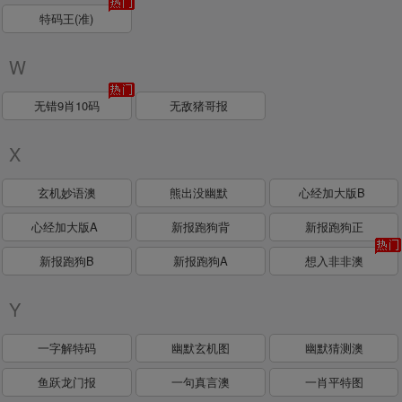
特码王(准)
W
无错9肖10码
无敌猪哥报
X
玄机妙语澳
熊出没幽默
心经加大版B
心经加大版A
新报跑狗背
新报跑狗正
新报跑狗B
新报跑狗A
想入非非澳
Y
一字解特码
幽默玄机图
幽默猜测澳
鱼跃龙门报
一句真言澳
一肖平特图