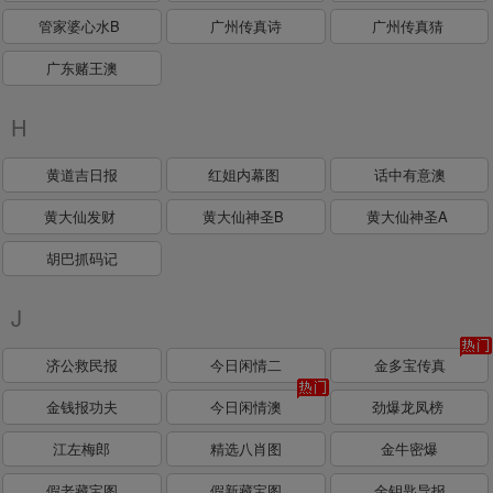
管家婆心水B
广州传真诗
广州传真猜
广东赌王澳
H
黄道吉日报
红姐内幕图
话中有意澳
黄大仙发财
黄大仙神圣B
黄大仙神圣A
胡巴抓码记
J
济公救民报
今日闲情二
金多宝传真
金钱报功夫
今日闲情澳
劲爆龙凤榜
江左梅郎
精选八肖图
金牛密爆
假老藏宝图
假新藏宝图
金钥匙导报