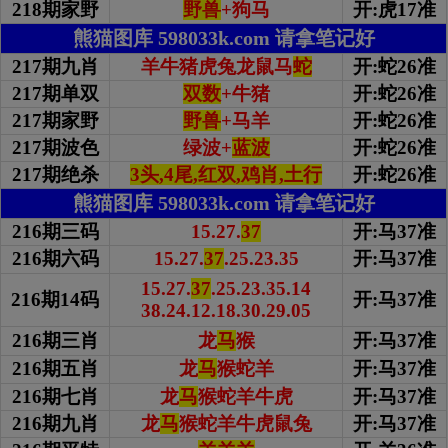
218期家野
野兽
+狗马
开:虎17准
熊猫图库 598033k.com 请拿笔记好
217期九肖
羊牛猪虎兔龙鼠马
蛇
开:蛇26准
217期单双
双数
+牛猪
开:蛇26准
217期家野
野兽
+马羊
开:蛇26准
217期波色
绿波+
蓝波
开:蛇26准
217期绝杀
3头,4尾,红双,鸡肖,土行
开:蛇26准
熊猫图库 598033k.com 请拿笔记好
216期三码
15.27.
37
开:马37准
216期六码
15.27.
37
.25.23.35
开:马37准
15.27.
37
.25.23.35.14
216期14码
开:马37准
38.24.12.18.30.29.05
216期三肖
龙
马
猴
开:马37准
216期五肖
龙
马
猴蛇羊
开:马37准
216期七肖
龙
马
猴蛇羊牛虎
开:马37准
216期九肖
龙
马
猴蛇羊牛虎鼠兔
开:马37准