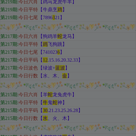
第219期
:
今日六肖
【鸡马龙虎牛羊
】
第219期:
今日平特
【牛鼎烹
鸡
】
第219期:
今日七尾
【7896
3
21
】
第217期
:
今日六肖
【狗鸡羊
蛇
龙马
】
第217期:
今日平特
【
鸡
飞狗跳
】
第217期:
今日七尾
【741023
6
】
第217期:
今日平码
【
12
.15.16.20.32.33
】
第217期:
今日波色
【绿
波+
蓝波
】
第217期:
今日行数
【水
、木、
金
】
第215期
:
今日六肖
【羊
蛇
龙兔虎牛
】
第215期:
今日平特
【
牛
鬼
蛇
神
】
第215期:
今日平码
【
30
.21.23.25.26.28
】
第215期:
今日行数
【
水
、火、木
】