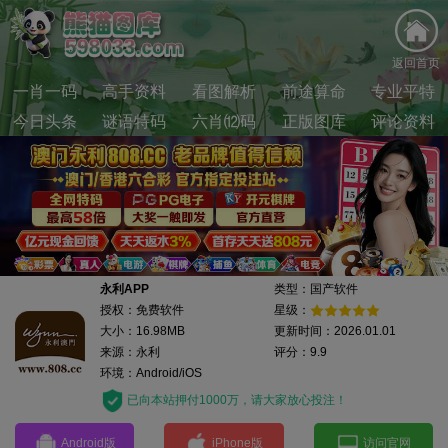
返回首页
一肖一码
高手资料
看图解析
前途算命
专业平特
今日头条
谜语特码
六肖⑿码
正版图库
评论资料
永利APP
类型：国产软件
授权：免费软件
星级：
大小：16.98MB
更新时间：2026.01.01
来源：永利
评分：9.9
环境：Android/iOS
已向本站押付1000万，请大家放心投注！
Android版
iPhone版
访问官网