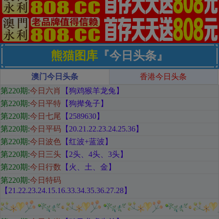
熊猫图库
『今日头条』
澳门今日头条
香港今日头条
第220期
:
今日六肖
【狗鸡猴羊龙兔
】
第220期:
今日平特
【狗撵兔子
】
第220期:
今日七尾
【2589630
】
第220期:
今日平码
【
20.21.22.23.24.25.36
】
第220期:
今日波色
【红
波+蓝波
】
第220期:
今日三头
【
2头、4头、3头
】
第220期:
今日行数
【火
、土、金
】
第220期:
今日特码
【21.22.23.24.15.16.33.34.35.36.27.28
】