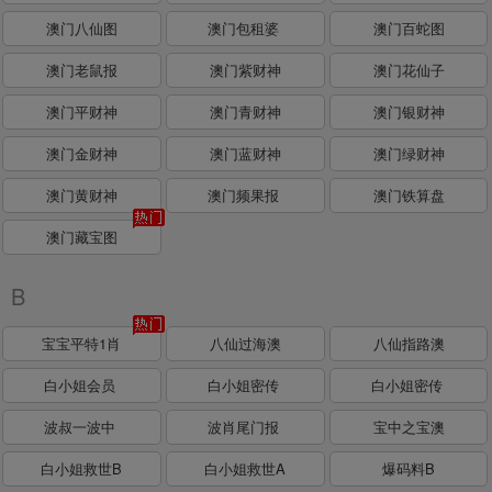
澳门八仙图
澳门包租婆
澳门百蛇图
澳门老鼠报
澳门紫财神
澳门花仙子
澳门平财神
澳门青财神
澳门银财神
澳门金财神
澳门蓝财神
澳门绿财神
澳门黄财神
澳门频果报
澳门铁算盘
澳门藏宝图
B
宝宝平特1肖
八仙过海澳
八仙指路澳
白小姐会员
白小姐密传
白小姐密传
波叔一波中
波肖尾门报
宝中之宝澳
白小姐救世B
白小姐救世A
爆码料B