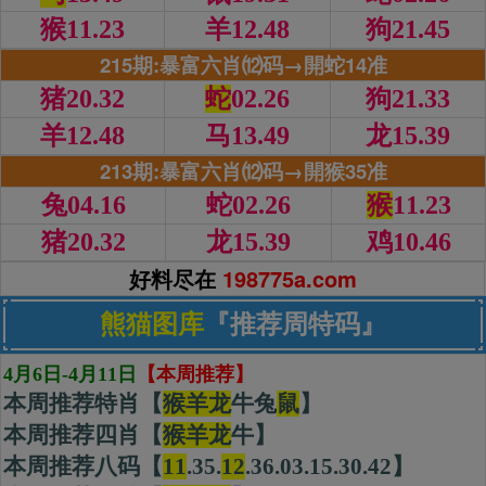
猴11.23
羊12.48
狗21.45
215期:暴富六肖⑿码→開蛇14准
猪20.32
蛇
02.26
狗21.33
羊12.48
马13.49
龙15.39
213期:暴富六肖⑿码→開猴35准
兔04.16
蛇02.26
猴
11.23
猪20.32
龙15.39
鸡10.46
好料尽在
198775a.com
熊猫图库
『推荐周特码』
4月6日-4月11日
【本周推荐】
本周推荐特肖【
猴羊龙
牛兔
鼠
】
本周推荐四肖【
猴
羊
龙
牛】
本周推荐八码【
11
.35.
12
.36.03.15.30.42】