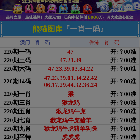
熊猫图库
『一肖一码』
澳门一肖一码
香港一肖一码
220期一码
47
开:？00准
220期三码
47.23.39
开:？00准
220期六码
47.23.39.03.34.22
开:？00准
47.23.39.03.34.22.42
220期14码
开:？00准
06.17.29.44.32.36.24
220期一肖
猴
开:？00准
220期三肖
猴龙鸡
开:？00准
220期五肖
猴龙鸡牛虎
开:？00准
220期七肖
猴龙鸡牛虎猪羊
开:？00准
220期九肖
猴龙鸡牛虎猪羊狗兔
开:？00准
220期平特
虎虎虎
开:？00准