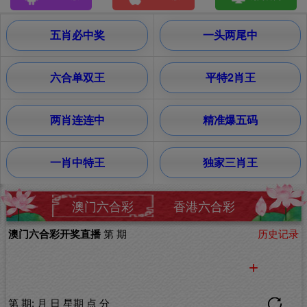
五肖必中奖
一头两尾中
六合单双王
平特2肖王
两肖连连中
精准爆五码
一肖中特王
独家三肖王
澳门六合彩
香港六合彩