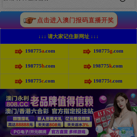
点击进入澳门报码直播开奖
↓↓↓ 请大家记住新网址 ↓↓↓
198775
a
.com
198775
g
.com
198775
b
.com
198775
k
.com
198775
c
.com
198775
t
.com