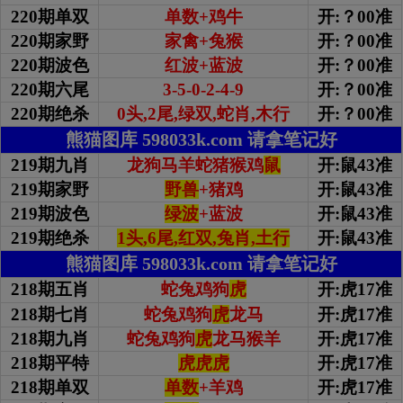
220期单双
单数+鸡牛
开:？00准
220期家野
家禽+兔猴
开:？00准
220期波色
红波+蓝波
开:？00准
220期
六尾
3-5-0-2-4-9
开:？00准
220期绝杀
0头,2尾,绿双,蛇肖,木行
开:？00准
熊猫图库 598033k.com 请拿笔记好
219期九肖
龙狗马羊蛇猪猴鸡
鼠
开:鼠43准
219期家野
野兽
+猪鸡
开:鼠43准
219期波色
绿波
+蓝波
开:鼠43准
219期绝杀
1头,6尾,红双,兔肖,土行
开:鼠43准
熊猫图库 598033k.com 请拿笔记好
218期五肖
蛇兔鸡狗
虎
开:虎17准
218期七肖
蛇兔鸡狗
虎
龙马
开:虎17准
218期九肖
蛇兔鸡狗
虎
龙马猴羊
开:虎17准
218期平特
虎虎虎
开:虎17准
218期单双
单数
+羊鸡
开:虎17准