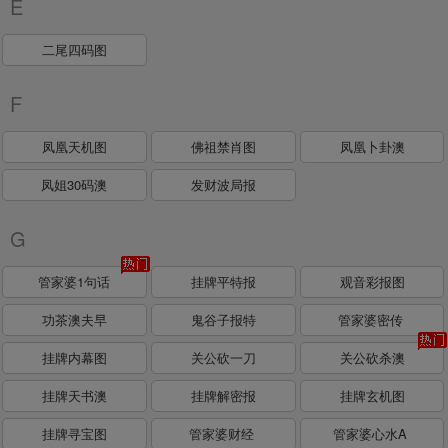
E
二尾四码图
F
凤凰天机图
佛祖禁肖图
凤凰卜卦澳
凤姐30码澳
发财波局报
G
管家婆1句话
挂牌平特报
观音彩报图
功茶澳夫早
鬼谷子报特
管家婆密传
挂牌内幕图
关公砍一刀
关公砍杀澳
挂牌天书澳
挂牌解密报
挂牌玄机图
挂牌寻宝图
管家婆财经
管家婆心水A